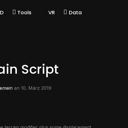
3D
Tools
VR
Data
ain Script
gemein
an
10. März 2019
he terrain modifier plus some displacement.