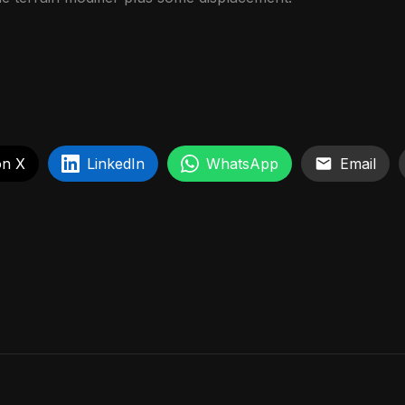
on X
LinkedIn
WhatsApp
Email