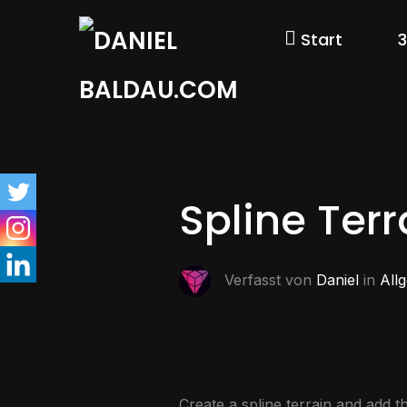
Start
Spline Terr
Verfasst von
Daniel
in
All
Create a spline terrain and add t