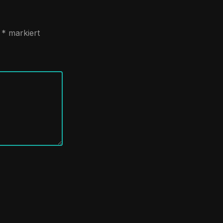
t
*
markiert