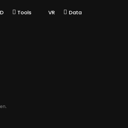
3D
Tools
VR
Data
en.